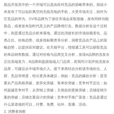
新品开发其中的一个开端可以是由应对竞品的策略带来的。假设小
米发布了可以短距离空间无线充电的手机，大受市场关注，则作为
它竞品的华为、OV等品牌为了保住市场会采取措施，发布同样功能
新品，或者发布划时代意义的产品降维打击。数据分析在这个过程
中，则是通过竞品分析来落地。通过此消彼长的市场份额变化、品
类占比、价格趋势、或多指标聚类等分析，洞察竞品在产品上的策
略趋势，以提供应对建议。在天猫平台，情报通工具可以获取竞品
的单品销售数据。通过对价格与品类交叉分析，发现A品牌的洗发水
正往高端发力，B品牌则盘踞低端入门品类，若我司计划开拓洗发水
品类，可建议从中端市场介入。接下来再结合分析该市场价位、人
群、竞品等维度，给出更具体建议，例如：竞品的爆款分析：是否
要从产品风格突破、差异化突破、客单价突破；竞争对手定位：如
何超越竞争对手，从营销上突破；主推款的更换突破；店铺促销方
案的突破；店铺文案设计的突破；竞争对手推广渠道：竞品是通过
什么渠道做的可以，付费、免费、站外、直播、活动。
2. 消费者洞察