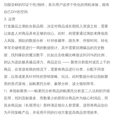
功能尝鲜的印证个性/独特，表示用户追求个性化的用机体验，能有
自己DIY的空间
3. 运营
打造爆品之测款在新品期，决定对商品成长期投入资源之前，需要
让操盘人对商品具有足够的信心。此时，则需要通过测款来降低投
入风险。测款的数据分析：针对收藏率、跳失率、停留时间、转化
率等关键维度进行一周的数据统计。其中需要回溯爆品的历史数
据，找到爆款的魔法数字，比如点击收藏比峰值达到20%的比例，
则认为该款极具爆品潜力。商品定位 —— 聚类分群面对成百上千的
商品，在资源有限的情况下，需要将商品进行分类，分配不同资
源，以形成更具针对性的营销策略、玩法。此时数据分析以指标聚
类的形式落地，如帕累托分析、象限分析、波士顿矩阵等。
1）单指标聚类——帕累托分析商品的帕累托分析是二八法则的升级
应用，找到贡献最多、而数量少的那部分商品作为核心利润品，而
其余商品如《长尾理论》那样满足细分人群需要。进而将商品划分
为不同策略产品，并采用不同的行动方案提高商品管理效率。