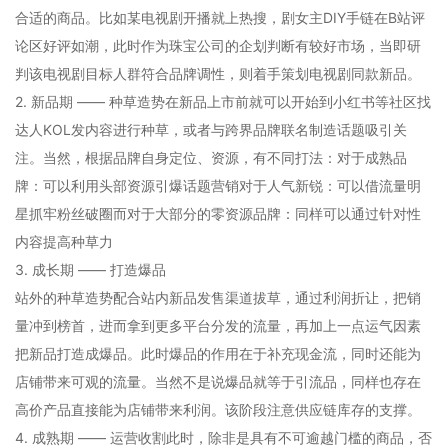
合适的商品。比如某电视剧开播就上热搜，剧女主DIY手链在B站评
论区好评如潮，此时作为珠宝公司的企划判断有较好市场，当即研
判该电视剧目标人群符合品牌调性，则着手策划电视剧同款新品。
2. 新品期 —— 种草造势在新品上市前就可以开始到小红书等社区找
达人KOL发内容进行种草，或者与跨界品牌联名制造话题吸引关
注。当然，根据品牌自身定位、资源，有不同打法：对于成熟品
牌：可以利用头部资源引爆话题营销对于人气新锐：可以借流量明
星抓牢粉丝破圈而对于大部分的零资源品牌：同样可以通过针对性
内容提高种草力
3. 成长期 —— 打造爆品
站外的种草造势配合站内新品发售渠道拔草，通过利润折让，把销
量冲到榜首，进而拿到更多平台分发的流量，再加上一点运气因素
把新品打造成爆品。此时爆品的作用在于补充现金流，同时还能为
店铺带来可观的流量。当然不是说爆品就等于引流品，同样也存在
高价产品直接能为店铺带来利润。该阶段注意供应链库存的支撑。
4. 成熟期 —— 运营收割此时，除非是具有不可逾越门槛的商品，否