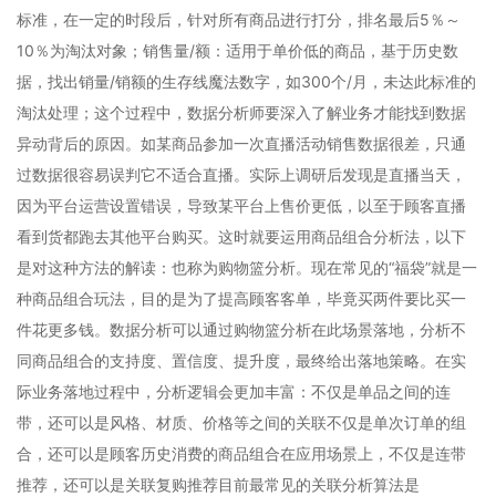
标准，在一定的时段后，针对所有商品进行打分，排名最后5％～
10％为淘汰对象；销售量/额：适用于单价低的商品，基于历史数
据，找出销量/销额的生存线魔法数字，如300个/月，未达此标准的
淘汰处理；这个过程中，数据分析师要深入了解业务才能找到数据
异动背后的原因。如某商品参加一次直播活动销售数据很差，只通
过数据很容易误判它不适合直播。实际上调研后发现是直播当天，
因为平台运营设置错误，导致某平台上售价更低，以至于顾客直播
看到货都跑去其他平台购买。这时就要运用商品组合分析法，以下
是对这种方法的解读：也称为购物篮分析。现在常见的“福袋”就是一
种商品组合玩法，目的是为了提高顾客客单，毕竟买两件要比买一
件花更多钱。数据分析可以通过购物篮分析在此场景落地，分析不
同商品组合的支持度、置信度、提升度，最终给出落地策略。在实
际业务落地过程中，分析逻辑会更加丰富：不仅是单品之间的连
带，还可以是风格、材质、价格等之间的关联不仅是单次订单的组
合，还可以是顾客历史消费的商品组合在应用场景上，不仅是连带
推荐，还可以是关联复购推荐目前最常见的关联分析算法是