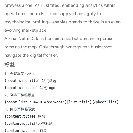
prowess alone. As illustrated, embedding analytics within
operational contexts—from supply chain agility to
psychological profiling—enables brands to thrive in an ever-
evolving marketplace.
A Final Note: Data is the compass, but domain expertise
remains the map. Only through synergy can businesses
navigate the digital frontier.
标签：
1、全局标签示意：

{pboot:sitetitle} 站点标题 

{pboot:sitelogo} 站点logo

2、列表页标签示意：

{pboot:list num=10 order=date}[list:title]{/pboot:list}

3、内容页标签示意：

{content:title} 标题

{content:subtitle}副标题

{content:author} 作者
