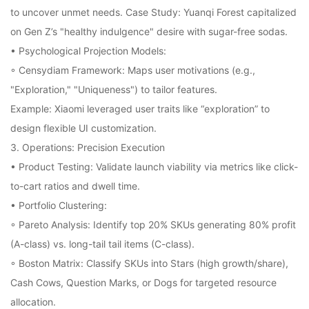
to uncover unmet needs. Case Study: Yuanqi Forest capitalized
on Gen Z’s "healthy indulgence" desire with sugar-free sodas.
• Psychological Projection Models:
◦ Censydiam Framework: Maps user motivations (e.g.,
"Exploration," "Uniqueness") to tailor features.
Example: Xiaomi leveraged user traits like “exploration” to
design flexible UI customization.
3. Operations: Precision Execution
• Product Testing: Validate launch viability via metrics like click-
to-cart ratios and dwell time.
• Portfolio Clustering:
◦ Pareto Analysis: Identify top 20% SKUs generating 80% profit
(A-class) vs. long-tail tail items (C-class).
◦ Boston Matrix: Classify SKUs into Stars (high growth/share),
Cash Cows, Question Marks, or Dogs for targeted resource
allocation.