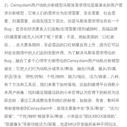
2）Censydiam用户动机分析模型马斯洛需求理论是最著名的用户需
求分析模型，它将人们的需求分为生理需要、安全需要、社会需
要、归属需要、自我实现五个层次。但是马斯洛需求理论存在一个
Bug：是否在经济萧条人们温饱(生理需要)受到威胁时，高端品牌
(归属需要)就无人问津了呢？答案：不是。例如美国的「口红效
应」，在大萧条期间，非必需品的口红销量反而上升，因为它可以
对处在困境中的人们起到安慰作用。为了解决马斯洛需求理论的
Bug，融合了多个心理学大佬理论的Censydiam用户动机分析模型
诞生：它把人们行为动机分成享乐/释放、融合/沟通、服从/归属、
舒适/安全、理性/控制、个性/独特、能力/地位、活力/探索，八种。
有了方法和工具后，我们来看下如何落地。比如到微博平台洞察小
米用户画像：找到最近期最活跃的小米官博认为官博下的粉丝为活
跃忠粉，通过工具或爬虫拿到他们的标签，如旅游、美食、数码等
将标签映射到Censydiam中，发现主要集中在“享乐/释放”、“活力/
探索”、“个性/独特”根据享乐/释放，小米提出“堪比XBOX游戏机”、
“双摄像头”等新功能活力/探索，也是MIUI开发版的各种不同玩法、