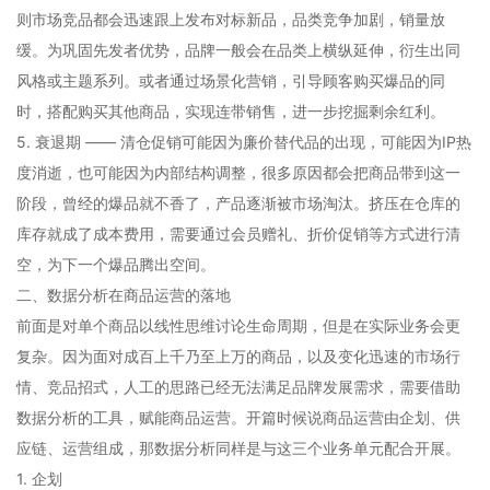
则市场竞品都会迅速跟上发布对标新品，品类竞争加剧，销量放
缓。为巩固先发者优势，品牌一般会在品类上横纵延伸，衍生出同
风格或主题系列。或者通过场景化营销，引导顾客购买爆品的同
时，搭配购买其他商品，实现连带销售，进一步挖掘剩余红利。
5. 衰退期 —— 清仓促销可能因为廉价替代品的出现，可能因为IP热
度消逝，也可能因为内部结构调整，很多原因都会把商品带到这一
阶段，曾经的爆品就不香了，产品逐渐被市场淘汰。挤压在仓库的
库存就成了成本费用，需要通过会员赠礼、折价促销等方式进行清
空，为下一个爆品腾出空间。
二、数据分析在商品运营的落地
前面是对单个商品以线性思维讨论生命周期，但是在实际业务会更
复杂。因为面对成百上千乃至上万的商品，以及变化迅速的市场行
情、竞品招式，人工的思路已经无法满足品牌发展需求，需要借助
数据分析的工具，赋能商品运营。开篇时候说商品运营由企划、供
应链、运营组成，那数据分析同样是与这三个业务单元配合开展。
1. 企划