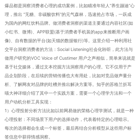
爆品都是洞察消费者心理的成功案例，比如瞄准年轻人“养生蹦迪”心
理，推出 “无糖、非碳酸饮料”的元气森林，迅速抢占市场，一跃成
为国内的网红饮料品牌。做消费者洞察的渠道主要通过内容社区(如
小红书、微博)、APP联盟(基于消费者手机装的app来推断用户画
像)、自有数据的平台(如天猫的数据银行)等。这里介绍一种利用社
交平台洞察消费者的方法：Social Listening社会化聆听，此方法与
做用户研究的VOC Voice of Custimer 用户之声相似，简单来说就是
基于社交媒体，通过文本挖掘方法洞察用户的心理。它不仅用于产
品企划阶段，在后续的营销传播也大有用处，比如对竞品做声量分
析、了解网友对品牌的吐槽并推出解决方案等。知乎的苏格兰折耳
喵大神详细介绍了其中一个实践方案，需要一个心理学方法和一个
用户动机分析工具实现：
1）心理投射分析方法比如以前网易做的荣格心理学测试，就是一种
心理投射：不同场景下用户的选择动作，代表着特定的心理暗示。
每次的选择都会生成一个标签，最后再结合分析模型从这些用户标
签信息中获得情感洞察。