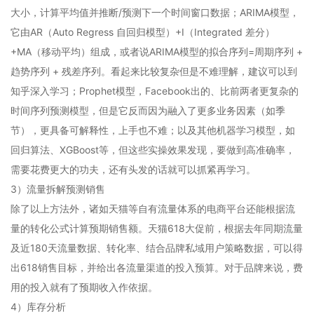
大小，计算平均值并推断/预测下一个时间窗口数据；ARIMA模型，
它由AR（Auto Regress 自回归模型）+I（Integrated 差分）
+MA（移动平均）组成，或者说ARIMA模型的拟合序列=周期序列 +
趋势序列 + 残差序列。看起来比较复杂但是不难理解，建议可以到
知乎深入学习；Prophet模型，Facebook出的、比前两者更复杂的
时间序列预测模型，但是它反而因为融入了更多业务因素（如季
节），更具备可解释性，上手也不难；以及其他机器学习模型，如
回归算法、XGBoost等，但这些实操效果发现，要做到高准确率，
需要花费更大的功夫，还有头发的话就可以抓紧再学习。
3）流量拆解预测销售
除了以上方法外，诸如天猫等自有流量体系的电商平台还能根据流
量的转化公式计算预期销售额。天猫618大促前，根据去年同期流量
及近180天流量数据、转化率、结合品牌私域用户策略数据，可以得
出618销售目标，并给出各流量渠道的投入预算。对于品牌来说，费
用的投入就有了预期收入作依据。
4）库存分析