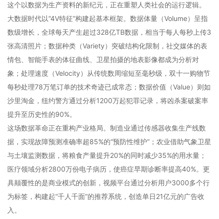
这个以数据为生产资料的新纪元，正在重塑人类社会的运行逻辑。
大数据时代以“4V特征”构建起基本框架。数据体量（Volume）呈指
数级增长，全球每天产生超过328亿TB数据，相当于每人每秒上传3
张高清照片；数据种类（Variety）突破结构化限制，社交媒体的表
情包、智能手表的体征曲线、卫星拍摄的地表影像都成为分析对
象；处理速度（Velocity）从传统数周缩短至毫秒级，双十一购物节
每秒处理78万笔订单的技术奇迹已成常态；数据价值（Value）则如
沙里淘金，纽约警方通过分析1200万起犯罪记录，将凶杀案破案率
提升至历史性的90%。
这场数据革命正在重构产业格局。制造业通过传感器收集生产线数
据，实现故障预测准确率超85%的“预防性维护”；农业借助气象卫星
与土壤监测数据，将粮食产量提升20%的同时减少35%的用水量；
医疗领域分析2800万份电子病历，使癌症早期诊断率提高40%。更
具颠覆性的是商业模式的创新，视频平台通过分析用户3000多个行
为标签，构建起“千人千面”的推荐系统，创造单日21亿元的广告收
入。