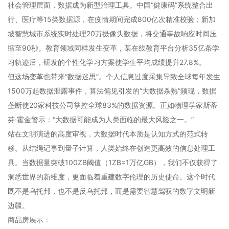
社会管理层面，数据成为新型治理工具。中国“健康码”系统整合出
行、医疗等15类数据源，在疫情期间完成800亿次精准校验；新加
坡智慧城市系统实时处理20万摄像头数据，将交通事故响应时间压
缩至90秒。教育领域同样发生变革，某在线教育平台分析35亿条学
习轨迹后，研发的个性化学习方案使学生平均成绩提升27.8%。
但这场变革也带来“数据迷思”。个人信息过度采集导致全球每年发生
1500万起数据泄露事件，算法偏见引发的“大数据杀熟”频现，数据
垄断使20家科技公司掌控全球83%的数据资源。正如物理学家斯蒂
芬·霍金警示：“大数据可能成为人类面临的最大风险之一。”
站在文明演进的高度审视，大数据时代本质是认知方式的范式转
移。从结绳记事到量子计算，人类始终在创造更高效的信息处理工
具。当数据量突破100ZB阈值（1ZB=1万亿GB），我们不仅获得了
洞悉世界的新维度，更面临着重建数字伦理的历史使命。这个时代
既不是乌托邦，也不是反乌托邦，而是需要智慧驾驭的数字文明新
边疆。
商品房展示：