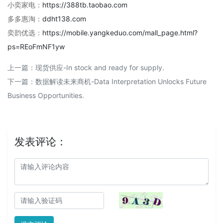
小奕家电：
https://388tb.taobao.com
多多惠淘：
ddht138.com
奕韵优选：
https://mobile.yangkeduo.com/mall_page.html?
ps=REoFmNF1yw
上一篇：
现货供应-In stock and ready for supply.
下一篇：
数据解读未来商机-Data Interpretation Unlocks Future
Business Opportunities.
发表评论：